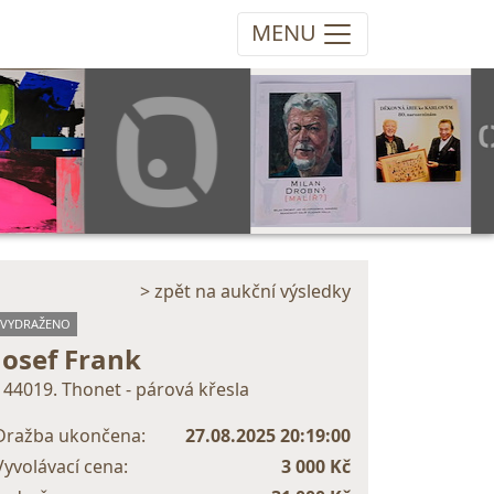
MENU
> zpět na aukční výsledky
VYDRAŽENO
Josef Frank
144019. Thonet - párová křesla
Dražba ukončena:
27.08.2025 20:19:00
Vyvolávací cena:
3 000 Kč