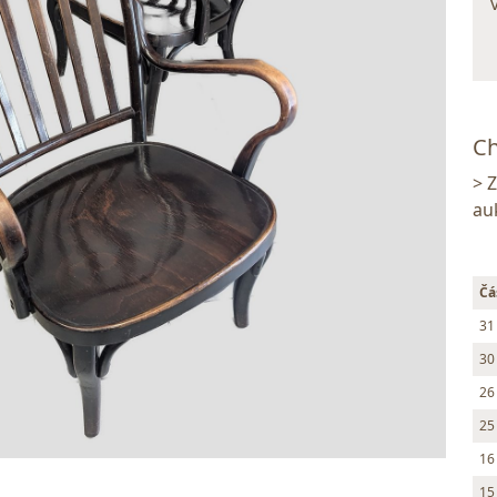
Ch
> 
au
Čá
31
30
26
25
16
15