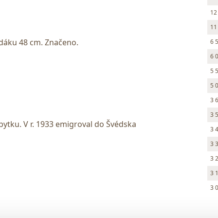
12
11
edáku 48 cm. Značeno.
6 
6 
5 
5 
3 
3 
bytku. V r. 1933 emigroval do Švédska
3 
3 
3 
3 
3 