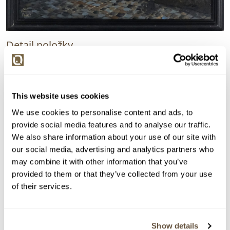
Detail položky
Olej na plátně, 45x35 cm. Signováno vlevo dole Valeš
2000. Rámováno.
> Zobrazit detail položky a informace o autorovi
This website uses cookies
We use cookies to personalise content and ads, to
provide social media features and to analyse our traffic.
We also share information about your use of our site with
> zpět na aukční výsledky
our social media, advertising and analytics partners who
may combine it with other information that you’ve
VYDRAŽENO
provided to them or that they’ve collected from your use
Jiří Valeš
of their services.
149041. Hradčanské náměstí
Dražba ukončena:
27.11.2025 20:10:00
Show details