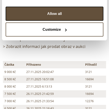
Vyvolávací cena:
3 000 Kč
vydraženo za:
9 000 Kč
Allow all
Zpět na aukční výsledky
Customize
Chcete prodat obraz od stejného autora?
> Zobrazit informaci jak prodat obraz v aukci
Částka
Přihozeno
Přihodil
9 000 Kč
27.11.2025 20:02:47
3121
8 500 Kč
27.11.2025 16:51:08
16694
8 000 Kč
27.11.2025 6:13:13
3121
7 500 Kč
26.11.2025 21:42:59
16694
7 000 Kč
26.11.2025 21:33:54
12276
6 500 Kč
26.11.2025 21:16:43
3121