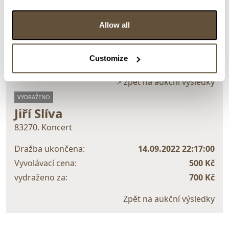
Detail položky
Allow all
> Zobrazit detail položky a informace o autorovi
Customize
> zpět na aukční výsledky
VYDRAŽENO
Jiří Slíva
83270. Koncert
Dražba ukončena:
14.09.2022 22:17:00
Vyvolávací cena:
500 Kč
vydraženo za:
700 Kč
Zpět na aukční výsledky