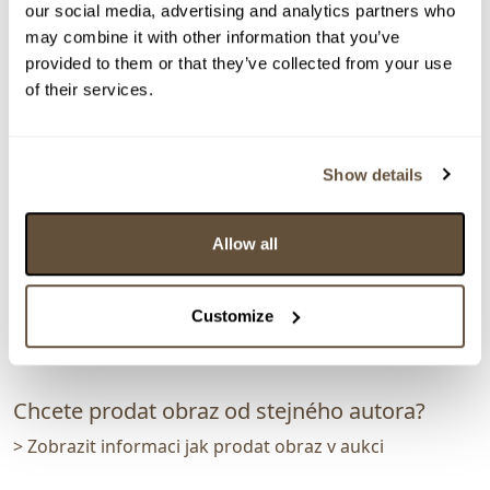
our social media, advertising and analytics partners who
may combine it with other information that you’ve
> zpět na aukční výsledky
provided to them or that they’ve collected from your use
of their services.
VYDRAŽENO
DOPORUČUJEME
Jiří Šindler *1938
92752. Krajina bez konce
Show details
Dražba ukončena:
02.04.2023 20:27:00
Vyvolávací cena:
1 000 Kč
Allow all
vydraženo za:
2 500 Kč
Zpět na aukční výsledky
Customize
Chcete prodat obraz od stejného autora?
> Zobrazit informaci jak prodat obraz v aukci