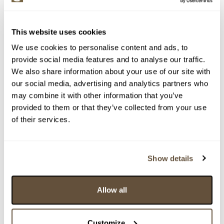
> Zobrazit informaci jak prodat obraz v aukci
This website uses cookies
Částka
Přihozeno
Přihodil
We use cookies to personalise content and ads, to
12 000 Kč
03.12.2019 20:13:56
3211
provide social media features and to analyse our traffic.
11 000 Kč
03.12.2019 18:45:16
550
We also share information about your use of our site with
10 000 Kč
limit (03.12.2019 17:34:57)
3211
our social media, advertising and analytics partners who
may combine it with other information that you’ve
9 500 Kč
03.12.2019 17:34:58
550
provided to them or that they’ve collected from your use
9 000 Kč
03.12.2019 16:35:29
3211
of their services.
8 500 Kč
03.12.2019 14:50:54
550
8 000 Kč
03.12.2019 14:27:29
3211
7 500 Kč
03.12.2019 14:25:45
550
Show details
7 000 Kč
limit (03.12.2019 14:25:35)
3211
7 000 Kč
03.12.2019 14:25:36
550
Allow all
6 500 Kč
limit (03.12.2019 14:11:23)
3211
6 000 Kč
03.12.2019 14:11:24
550
Customize