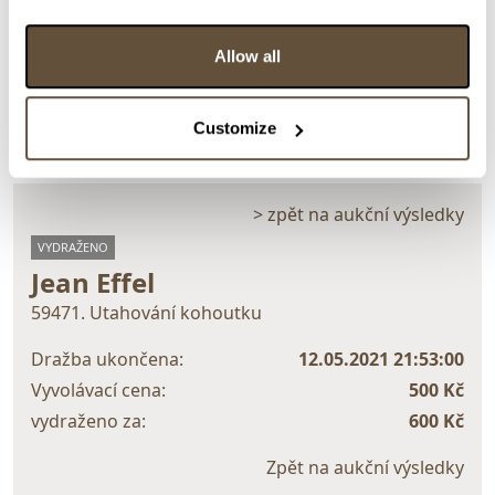
Detail položky
Allow all
> Zobrazit detail položky a informace o autorovi
Customize
> zpět na aukční výsledky
VYDRAŽENO
Jean Effel
59471. Utahování kohoutku
Dražba ukončena:
12.05.2021 21:53:00
Vyvolávací cena:
500 Kč
vydraženo za:
600 Kč
Zpět na aukční výsledky