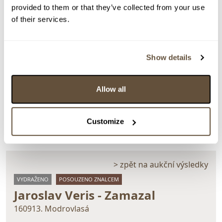
provided to them or that they’ve collected from your use
of their services.
Show details
Detail položky
Akvarel a kresba, 57x40 cm. Signováno vpravo dole
Allow all
Veris. Rám, pasparta, sklo.
> Zobrazit detail položky a informace o autorovi
Customize
> zpět na aukční výsledky
VYDRAŽENO
POSOUZENO ZNALCEM
Jaroslav Veris - Zamazal
160913. Modrovlasá