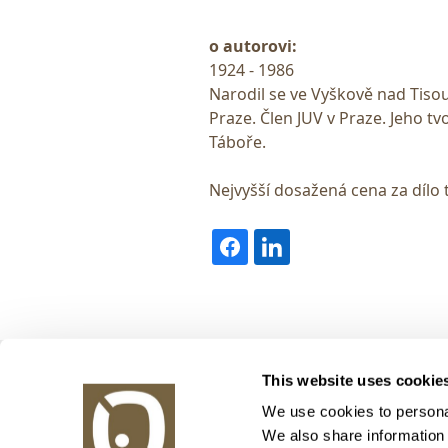
o autorovi:
1924 - 1986
Narodil se ve Vyškově nad Tisou
Praze. Člen JUV v Praze. Jeho 
Táboře.
Nejvyšší dosažená cena za dílo 
Obrazy v aukci, s.r.o.
This website uses cookie
Korunní 972/75
130 00 Praha 3
We use cookies to personal
We also share information 
tel.: +420 800 10 10 10, +420 737 196 183