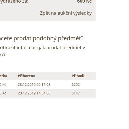
vydraženo za:
600 Kč
Zpět na aukční výsledky
cete prodat podobný předmět?
Zobrazit informaci jak prodat předmět v
kci
stka
Přihozeno
Přihodil
0 Kč
23.12.2019 20:17:08
6202
0 Kč
23.12.2019 14:54:06
6147