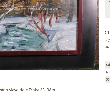
Ch
> 
au
Čá
60
50
váno vlevo dole Trnka 85. Rám.