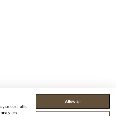
Allow all
yse our traffic.
 analytics