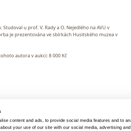
. Studoval u prof. V. Rady a O. Nejedlého na AVU v
tvorba je prezentována ve sbírkách Husitského muzea v
tohoto autora v aukci: 8 000 Kč
> DARK MODE
s
> Obchodní podmínky
ise content and ads, to provide social media features and to anal
> Kontakty
about your use of our site with our social media, advertising and