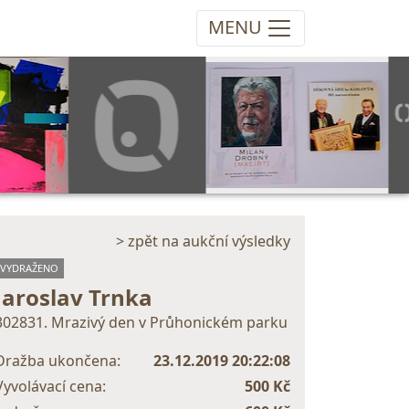
MENU
> zpět na aukční výsledky
VYDRAŽENO
Jaroslav Trnka
302831. Mrazivý den v Průhonickém parku
Dražba ukončena:
23.12.2019 20:22:08
Vyvolávací cena:
500 Kč