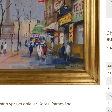
Ch
au
> 
Čá
11
10
9 
9 
váno vpravo dole Jar. Kotas. Rámováno.
8 
8 