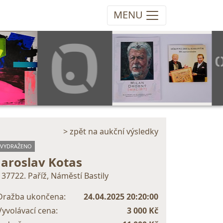
MENU
> zpět na aukční výsledky
VYDRAŽENO
Jaroslav Kotas
137722. Paříž, Náměstí Bastily
Dražba ukončena:
24.04.2025 20:20:00
Vyvolávací cena:
3 000 Kč