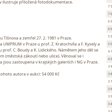
 ilustruje přiložená fotodokumentace.
7 
7 
6 
6 
5 
 u Tišnova a zemřel 27. 2. 1981 v Praze.
l na UMPRUM v Praze u prof. Z. Kratochvíla a F. Kysely a
5 
 prof. C. Boudy a K. Lidického. Námětem jeho děl se
4 
em (městská zákoutí nebo ulice). Věnoval se i
4 
íla jsou zastoupena v krajských galeriích i NG v Praze.
3 
tohoto autora v aukci: 54 000 Kč
3 
3 
3 
3 
3 
3 