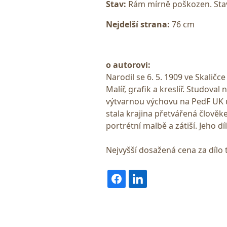
Stav:
Rám mírně poškozen. Stav
Nejdelší strana:
76 cm
o autorovi:
Narodil se 6. 5. 1909 ve Skaličce
Malíř, grafik a kreslíř. Studova
výtvarnou výchovu na PedF UK u
stala krajina přetvářená člověk
portrétní malbě a zátiší. Jeho d
Nejvyšší dosažená cena za dílo 