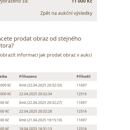
vydraženo za:
11 000 Kč
Zpět na aukční výsledky
cete prodat obraz od stejného
tora?
Zobrazit informaci jak prodat obraz v aukci
stka
Přihozeno
Přihodil
 000 Kč
limit (22.04.2025 20:32:33)
11697
 000 Kč
22.04.2025 20:32:34
12516
500 Kč
limit (22.04.2025 20:32:27)
11697
000 Kč
22.04.2025 20:32:28
12516
500 Kč
limit (21.04.2025 19:15:10)
11697
000 Kč
18.04.2025 16:31:13
12516