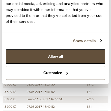
our social media, advertising and analytics partners who
may combine it with other information that you’ve
Chcete prodat podobný předmět?
provided to them or that they’ve collected from your use
> Zobrazit informaci jak prodat předmět v aukci
of their services.
Částka
Přihozeno
Přihodil
Show details
8 500 Kč
29.06.2017 20:39:43
754
8 000 Kč
24.06.2017 21:44:35
1610
Allow all
7 500 Kč
23.06.2017 0:05:48
121
7 000 Kč
20.06.2017 1:43:20
411
Customize
6 500 Kč
09.06.2017 20:18:29
121
6 000 Kč
08.06.2017 13:21:35
2412
5 500 Kč
07.06.2017 16:41:02
121
5 000 Kč
limit (07.06.2017 16:40:51)
2015
5 000 Kč
07.06.2017 16:40:52
121