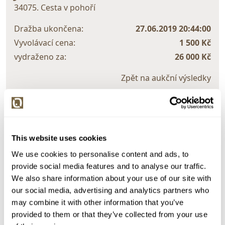
34075. Cesta v pohoří
Dražba ukončena:
27.06.2019 20:44:00
Vyvolávací cena:
1 500 Kč
vydraženo za:
26 000 Kč
Zpět na aukční výsledky
Chcete prodat podobný předmět?
> Zobrazit informaci jak prodat předmět v aukci
This website uses cookies
We use cookies to personalise content and ads, to
provide social media features and to analyse our traffic.
Částka
Přihozeno
Přihodil
We also share information about your use of our site with
our social media, advertising and analytics partners who
26 000 Kč
limit (27.06.2019 20:12:39)
4356
may combine it with other information that you’ve
25 000 Kč
27.06.2019 20:12:40
2001
provided to them or that they’ve collected from your use
24 000 Kč
limit (27.06.2019 20:12:26)
4356