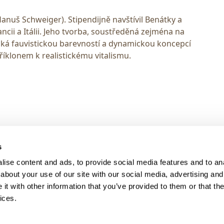
anuš Schweiger). Stipendijně navštívil Benátky a
ancii a Itálii. Jeho tvorba, soustředěná zejména na
ická fauvistickou barevností a dynamickou koncepcí
íklonem k realistickému vitalismu.
> DARK MODE
s
> Obchodní podmínky
ise content and ads, to provide social media features and to anal
> Kontakty
about your use of our site with our social media, advertising and
> GDPR
t with other information that you’ve provided to them or that the
ices.
> Odstoupení od smlouvy
> Odstoupení od smlouvy - registra