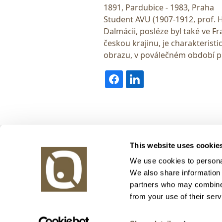
1891, Pardubice - 1983, Praha
Student AVU (1907-1912, prof. H
Dalmácii, posléze byl také ve Fr
českou krajinu, je charakterist
obrazu, v poválečném období př
Obrazy v aukci, s.r.o.
This website uses cookie
Korunní 972/75
130 00 Praha 3
We use cookies to personal
We also share information 
tel.: +420 800 10 10 10, +420 737 196 183
partners who may combine i
E-mail: info@obrazyvaukci.cz
from your use of their serv