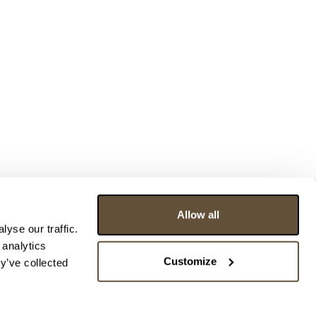
Allow all
yse our traffic.
 analytics
Customize
y’ve collected
ce