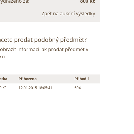
vydraženo za:
800 Kč
Zpět na aukční výsledky
cete prodat podobný předmět?
Zobrazit informaci jak prodat předmět v
kci
stka
Přihozeno
Přihodil
0 Kč
12.01.2015 18:05:41
604