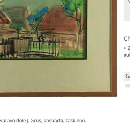
Ch
> 
au
Čá
80
vpravo dole J. Grus, pasparta, zaskleno.