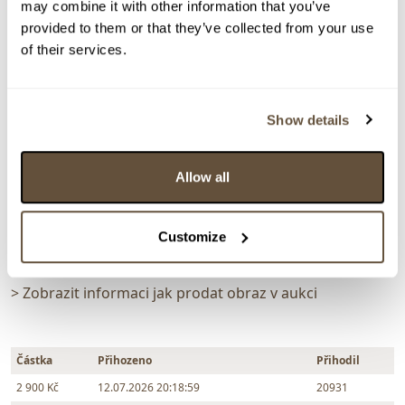
VYDRAŽENO
VELKÝ FORMÁT
DOPORUČUJEME
may combine it with other information that you’ve
Jaromír Kunc
provided to them or that they’ve collected from your use
of their services.
161261. U řeky
Dražba ukončena:
12.07.2026 20:21:59
Vyvolávací cena:
1 000 Kč
Show details
vydraženo za:
2 900 Kč
Allow all
Zpět na aukční výsledky
Customize
Chcete prodat obraz od stejného autora?
> Zobrazit informaci jak prodat obraz v aukci
Částka
Přihozeno
Přihodil
2 900 Kč
12.07.2026 20:18:59
20931