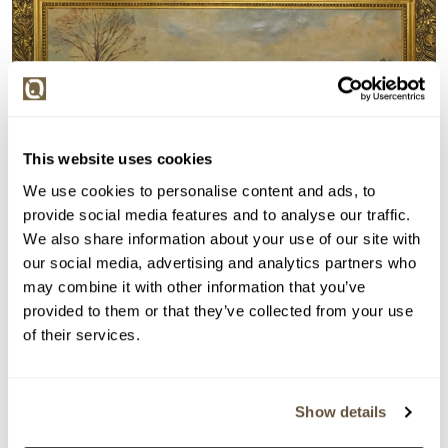
This website uses cookies
We use cookies to personalise content and ads, to
provide social media features and to analyse our traffic.
We also share information about your use of our site with
our social media, advertising and analytics partners who
may combine it with other information that you’ve
provided to them or that they’ve collected from your use
Detail položky
of their services.
Olej na kartonu, 50x65 cm. Signováno vpravo dole S.
Hauptmann. Rámováno.
Show details
> Zobrazit detail položky a informace o autorovi