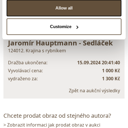
Allow all
> zpět na aukční výsledky
Customize
VYDRAŽENO
DOPORUČUJEME
Jaromír Hauptmann - Sedláček
124012. Krajina s rybníkem
Dražba ukončena:
15.09.2024 20:41:40
Vyvolávací cena:
1 000 Kč
vydraženo za:
1 300 Kč
Zpět na aukční výsledky
Chcete prodat obraz od stejného autora?
> Zobrazit informaci jak prodat obraz v aukci