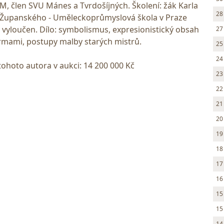
, člen SVU Mánes a Tvrdošíjných. Školení: žák Karla
28
F. Županského - Uměleckoprůmyslová škola v Praze
l vyloučen. Dílo: symbolismus, expresionistický obsah
27
ormami, postupy malby starých mistrů.
25
24
tohoto autora v aukci: 14 200 000 Kč
23
22
21
20
19
18
17
16
15
15
14