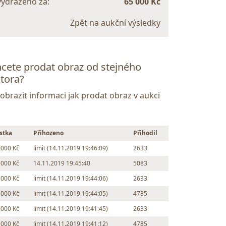
vydraženo za:
65 000 Kč
Zpět na aukční výsledky
cete prodat obraz od stejného
tora?
Zobrazit informaci jak prodat obraz v aukci
stka
Přihozeno
Přihodil
 000 Kč
limit (14.11.2019 19:46:09)
2633
 000 Kč
14.11.2019 19:45:40
5083
 000 Kč
limit (14.11.2019 19:44:06)
2633
 000 Kč
limit (14.11.2019 19:44:05)
4785
 000 Kč
limit (14.11.2019 19:41:45)
2633
 000 Kč
limit (14.11.2019 19:41:12)
4785