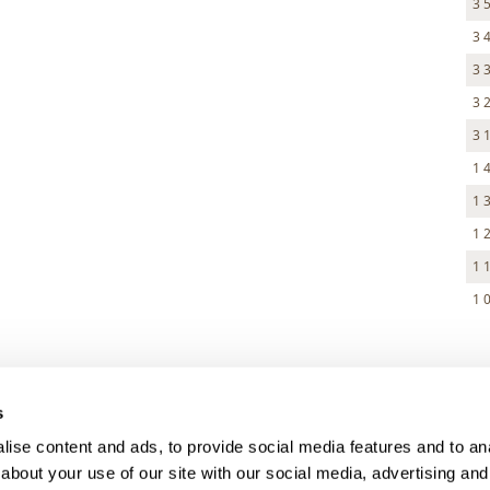
3 
3 
3 
3 
3 
1 
1 
1 
1 
1 
> DARK MODE
s
> Obchodní podmínky
ise content and ads, to provide social media features and to anal
> Kontakty
about your use of our site with our social media, advertising and