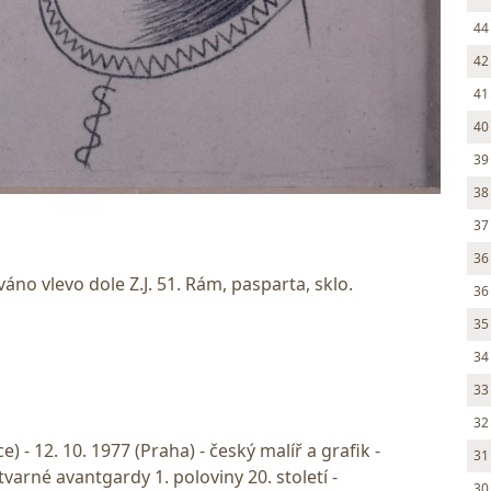
44
42
41
40
39
38
37
36
o vlevo dole Z.J. 51. Rám, pasparta, sklo.
36
35
34
33
32
e) - 12. 10. 1977 (Praha) - český malíř a grafik -
31
varné avantgardy 1. poloviny 20. století -
30