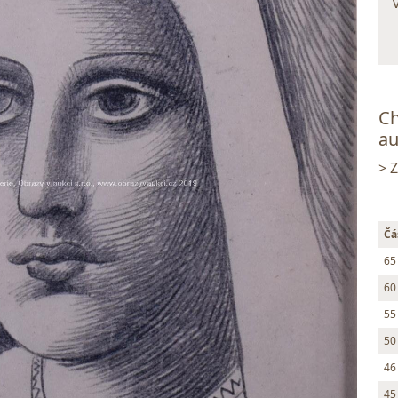
Ch
au
> 
Čá
65
60
55
50
46
45