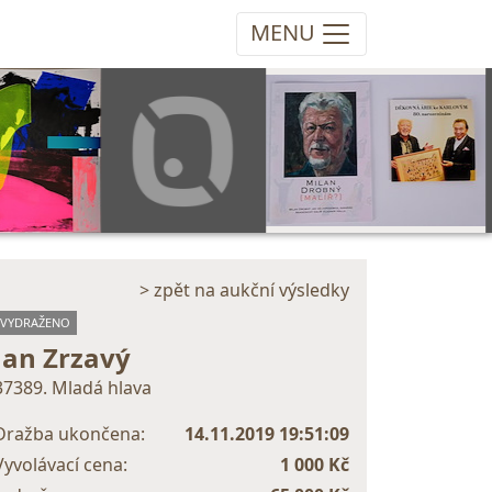
MENU
> zpět na aukční výsledky
VYDRAŽENO
Jan Zrzavý
37389. Mladá hlava
Dražba ukončena:
14.11.2019 19:51:09
Vyvolávací cena:
1 000 Kč