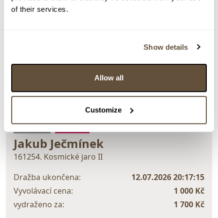
of their services.
Detail položky
Show details
> Zobrazit detail položky a informace o autorovi
Allow all
Customize
> zpět na aukční výsledky
VYDRAŽENO
CERTIFIKÁT
Jakub Ječmínek
161254. Kosmické jaro II
Dražba ukončena:
12.07.2026 20:17:15
Vyvolávací cena:
1 000 Kč
vydraženo za:
1 700 Kč