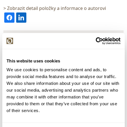
> Zobrazit detail položky a informace o autorovi
> zpět na aukční výsledky
VYDRAŽENO
Ivan Mládek
This website uses cookies
93102. Vyhnání z ráje
We use cookies to personalise content and ads, to
Dražba ukončena:
26.04.2023 22:31:33
provide social media features and to analyse our traffic.
Vyvolávací cena:
1 500 Kč
We also share information about your use of our site with
our social media, advertising and analytics partners who
vydraženo za:
170 000 Kč
may combine it with other information that you’ve
Zpět na aukční výsledky
provided to them or that they’ve collected from your use
of their services.