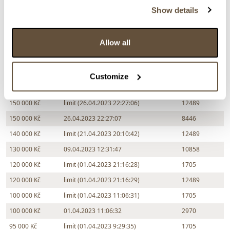
Chcete prodat obraz od stejného autora?
Show details
> Zobrazit informaci jak prodat obraz v aukci
Allow all
Částka
Přihozeno
Přihodil
170 000 Kč
26.04.2023 22:28:33
12357
Customize
160 000 Kč
26.04.2023 22:27:26
8446
150 000 Kč
limit (26.04.2023 22:27:06)
12489
150 000 Kč
26.04.2023 22:27:07
8446
140 000 Kč
limit (21.04.2023 20:10:42)
12489
130 000 Kč
09.04.2023 12:31:47
10858
120 000 Kč
limit (01.04.2023 21:16:28)
1705
120 000 Kč
limit (01.04.2023 21:16:29)
12489
100 000 Kč
limit (01.04.2023 11:06:31)
1705
100 000 Kč
01.04.2023 11:06:32
2970
95 000 Kč
limit (01.04.2023 9:29:35)
1705