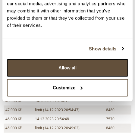
our social media, advertising and analytics partners who
may combine it with other information that you’ve
provided to them or that they’ve collected from your use
Částka
Přihozeno
Přihodil
of their services.
75 000 Kč
14.12.2023 21:16:23
12861
70 000 Kč
14.12.2023 21:14:53
14326
65 000 Kč
14.12.2023 21:11:59
523
Show details
60 000 Kč
14.12.2023 21:10:43
9509
55 000 Kč
14.12.2023 20:54:58
7570
Allow all
50 000 Kč
limit (14.12.2023 20:54:53)
8480
50 000 Kč
14.12.2023 20:54:54
7570
Customize
49 000 Kč
limit (14.12.2023 20:54:50)
8480
48 000 Kč
14.12.2023 20:54:51
7570
47 000 Kč
limit (14.12.2023 20:54:47)
8480
46 000 Kč
14.12.2023 20:54:48
7570
45 000 Kč
limit (14.12.2023 20:49:02)
8480