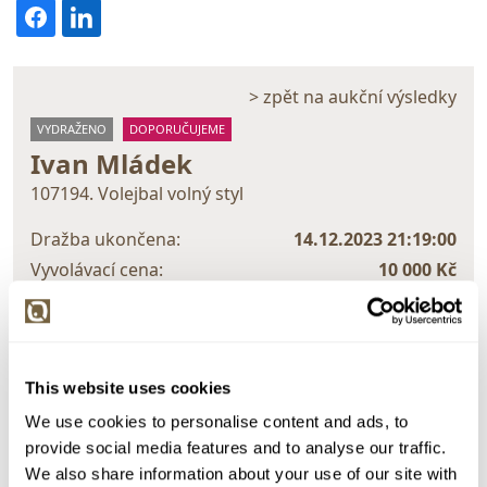
> zpět na aukční výsledky
VYDRAŽENO
DOPORUČUJEME
Ivan Mládek
107194. Volejbal volný styl
Dražba ukončena:
14.12.2023 21:19:00
Vyvolávací cena:
10 000 Kč
vydraženo za:
75 000 Kč
Zpět na aukční výsledky
This website uses cookies
We use cookies to personalise content and ads, to
Chcete prodat obraz od stejného autora?
provide social media features and to analyse our traffic.
> Zobrazit informaci jak prodat obraz v aukci
We also share information about your use of our site with