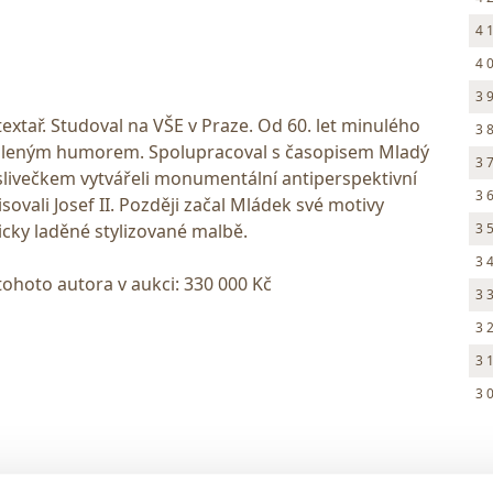
4 
4 
3 
, textař. Studoval na VŠE v Praze. Od 60. let minulého
3 
resleným humorem. Spolupracoval s časopisem Mladý
3 
slivečkem vytvářeli monumentální antiperspektivní
3 
ovali Josef II. Později začal Mládek své motivy
ticky laděné stylizované malbě.
3 
3 
tohoto autora v aukci: 330 000 Kč
3 
3 
3 
3 