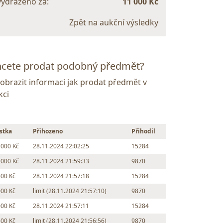
vydraženo za:
11 000 Kč
Zpět na aukční výsledky
cete prodat podobný předmět?
Zobrazit informaci jak prodat předmět v
kci
stka
Přihozeno
Přihodil
 000 Kč
28.11.2024 22:02:25
15284
 000 Kč
28.11.2024 21:59:33
9870
500 Kč
28.11.2024 21:57:18
15284
000 Kč
limit (28.11.2024 21:57:10)
9870
000 Kč
28.11.2024 21:57:11
15284
500 Kč
limit (28.11.2024 21:56:56)
9870