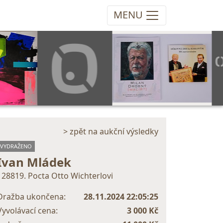
MENU
> zpět na aukční výsledky
VYDRAŽENO
Ivan Mládek
128819. Pocta Otto Wichterlovi
Dražba ukončena:
28.11.2024 22:05:25
Vyvolávací cena:
3 000 Kč