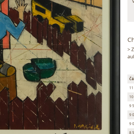
Ch
> 
au
Čá
11
10
9 
9 
9 
8 