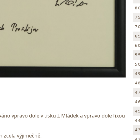
8 
7 
7 
6 
6 
5 
5 
4 
4 
4 
4 
4 
váno vpravo dole v tisku I. Mládek a vpravo dole fixou
4 
4 
en zcela výjimečně.
4 