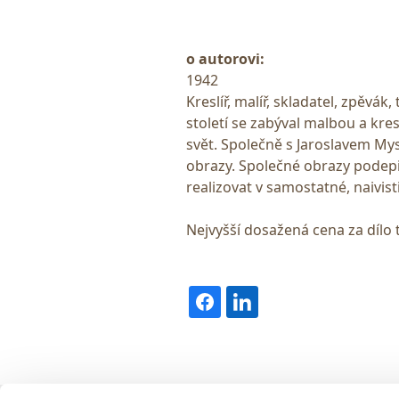
o autorovi:
1942
Kreslíř, malíř, skladatel, zpěvák
století se zabýval malbou a k
svět. Společně s Jaroslavem My
obrazy. Společné obrazy podepis
realizovat v samostatné, naivis
Nejvyšší dosažená cena za dílo 