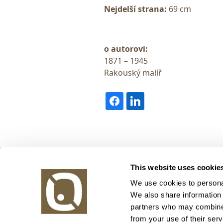
Nejdelší strana:
69 cm
o autorovi:
1871 – 1945
Rakouský malíř
Obrazy v aukci, s.r.o.
This website uses cookie
Korunní 972/75
130 00 Praha 3
We use cookies to personal
We also share information 
tel.: +420 800 10 10 10, +420 737 196 183
partners who may combine i
E-mail: info@obrazyvaukci.cz
from your use of their serv