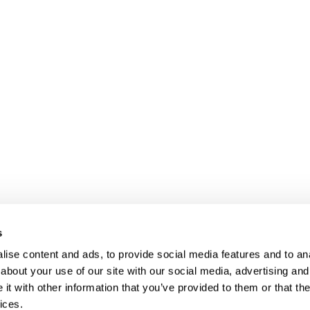
> DARK MODE
s
> Obchodní podmínky
ise content and ads, to provide social media features and to anal
> Kontakty
about your use of our site with our social media, advertising and
> GDPR
t with other information that you’ve provided to them or that the
ices.
> Odstoupení od smlouvy