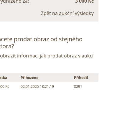
vydraženo za:
3 000 Kč
Zpět na aukční výsledky
cete prodat obraz od stejného
tora?
Zobrazit informaci jak prodat obraz v aukci
stka
Přihozeno
Přihodil
000 Kč
02.01.2025 18:21:19
8291