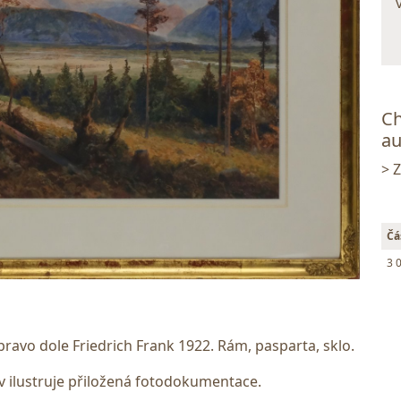
Ch
au
> 
Čá
3 
ravo dole Friedrich Frank 1922. Rám, pasparta, sklo.
 ilustruje přiložená fotodokumentace.