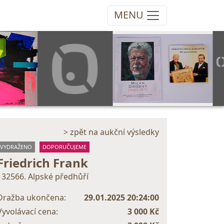
MENU
> zpět na aukční výsledky
VYDRAŽENO
DOPORUČUJEME
Friedrich Frank
132566. Alpské předhůří
Dražba ukončena:
29.01.2025 20:24:00
Vyvolávací cena:
3 000 Kč