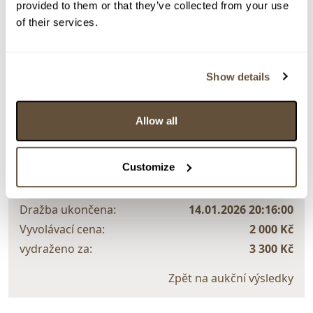
provided to them or that they’ve collected from your use
Detail položky
of their services.
> Zobrazit detail položky a informace o autorovi
Show details
> zpět na aukční výsledky
Allow all
VYDRAŽENO
František Vízner
Customize
150170. Masivní váza
Dražba ukončena:
14.01.2026 20:16:00
Vyvolávací cena:
2 000 Kč
vydraženo za:
3 300 Kč
Zpět na aukční výsledky