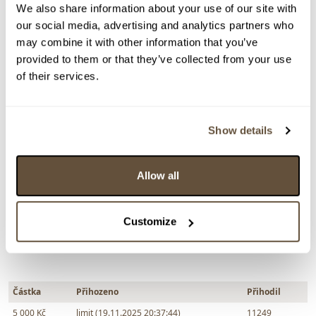
We also share information about your use of our site with
VYDRAŽENO
DOPORUČUJEME
our social media, advertising and analytics partners who
František Vízner
may combine it with other information that you’ve
145852. Ikonická hutní váza "Pivo"
provided to them or that they’ve collected from your use
of their services.
Dražba ukončena:
20.11.2025 20:01:00
Vyvolávací cena:
3 000 Kč
vydraženo za:
5 000 Kč
Show details
Zpět na aukční výsledky
Allow all
Chcete prodat podobný předmět?
Customize
> Zobrazit informaci jak prodat předmět v aukci
Částka
Přihozeno
Přihodil
5 000 Kč
limit (19.11.2025 20:37:44)
11249