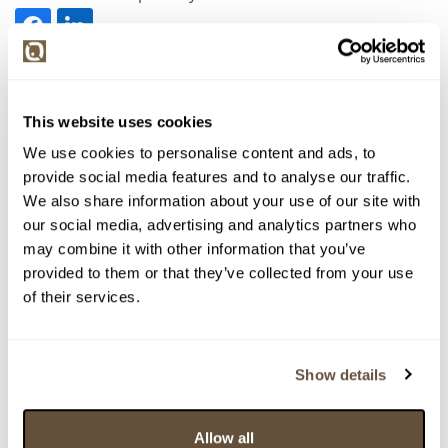
> zpět na aukční výsledky
This website uses cookies
VYDRAŽENO
František Vavřina
We use cookies to personalise content and ads, to
provide social media features and to analyse our traffic.
148828. Velká Praha
We also share information about your use of our site with
our social media, advertising and analytics partners who
Dražba ukončena:
26.11.2025 20:07:00
may combine it with other information that you’ve
Vyvolávací cena:
3 000 Kč
provided to them or that they’ve collected from your use
vydraženo za:
9 500 Kč
of their services.
Zpět na aukční výsledky
Show details
Chcete prodat obraz od stejného autora?
Allow all
> Zobrazit informaci jak prodat obraz v aukci