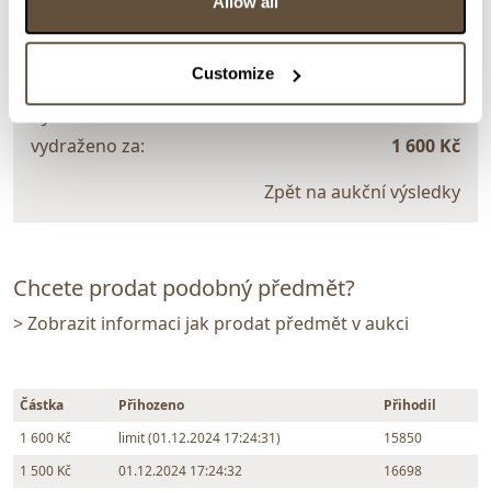
Allow all
130158. Hercule Poirot a kapitán Hastings vstupují
do KSČ
Customize
Dražba ukončena:
08.12.2024 20:13:00
Vyvolávací cena:
1 000 Kč
vydraženo za:
1 600 Kč
Zpět na aukční výsledky
Chcete prodat podobný předmět?
> Zobrazit informaci jak prodat předmět v aukci
Částka
Přihozeno
Přihodil
1 600 Kč
limit (01.12.2024 17:24:31)
15850
1 500 Kč
01.12.2024 17:24:32
16698