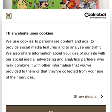
This website uses cookies
We use cookies to personalise content and ads, to
provide social media features and to analyse our traffic.
We also share information about your use of our site with
Detail položky
our social media, advertising and analytics partners who
may combine it with other information that you’ve
> Zobrazit detail položky a informace o autorovi
provided to them or that they’ve collected from your use
of their services.
> zpět na aukční výsledky
Show details
VYDRAŽENO
František Ringo Čech