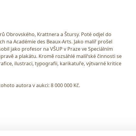
rů Obrovského, Krattnera a Štursy. Poté odjel do
ích na Académie des Beaux-Arts. Jako malíř prošel
bil jako profesor na VŠUP v Praze ve Speciálním
 úpravě a plakátu. Kromě rozsáhlé malířské činnosti se
fice, ilustraci, typografii, karikatuře, výtvarné kritice
tohoto autora v aukci: 8 000 000 Kč.