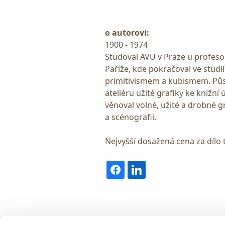
o autorovi:
1900 - 1974
Studoval AVU v Praze u profeso
Paříže, kde pokračoval ve studi
primitivismem a kubismem. Půso
ateliéru užité grafiky ke knižní
věnoval volné, užité a drobné gra
a scénografii.
Nejvyšší dosažená cena za dílo 