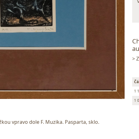
Ch
au
> 
Čá
1 
1 
kou vpravo dole F. Muzika. Pasparta, sklo.