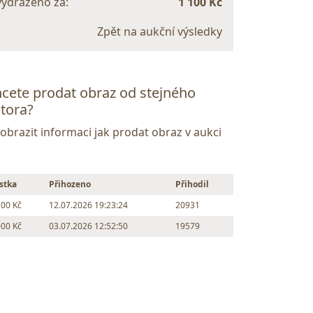
vydraženo za:
1 100 Kč
Zpět na aukční výsledky
cete prodat obraz od stejného
tora?
Zobrazit informaci jak prodat obraz v aukci
stka
Přihozeno
Přihodil
100 Kč
12.07.2026 19:23:24
20931
000 Kč
03.07.2026 12:52:50
19579