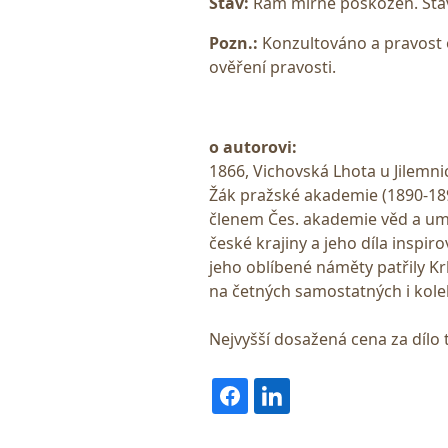
Stav:
Rám mírně poškozen. Stav
Pozn.:
Konzultováno a pravost 
ověření pravosti.
o autorovi:
1866, Vichovská Lhota u Jilemnic
Žák pražské akademie (1890-189
členem Čes. akademie věd a um
české krajiny a jeho díla inspiro
jeho oblíbené náměty patřily K
na četných samostatných i kole
Nejvyšší dosažená cena za dílo 