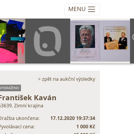
MENU
> zpět na aukční výsledky
VYDRAŽENO
František Kaván
53639. Zimní krajina
Dražba ukončena:
17.12.2020 19:37:34
Vyvolávací cena:
1 000 Kč