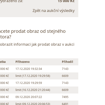
vydraženo za:
15 000 Kč
Zpět na aukční výsledky
cete prodat obraz od stejného
tora?
Zobrazit informaci jak prodat obraz v aukci
stka
Přihozeno
Přihodil
 000 Kč
17.12.2020 19:32:34
7143
 000 Kč
limit (17.12.2020 19:29:58)
6609
 000 Kč
17.12.2020 19:29:59
7143
 000 Kč
limit (16.12.2020 21:20:44)
6609
 000 Kč
09.12.2020 20:07:22
7495
 000 Kč
limit (09.12.2020 20:06:53)
6491