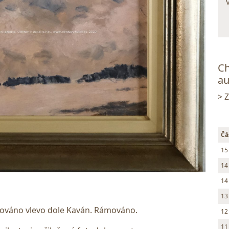
Ch
au
> 
Čá
15
14
14
13
nováno vlevo dole Kaván. Rámováno.
12
11