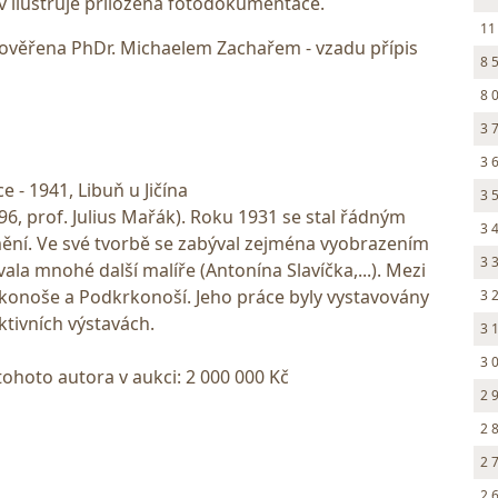
 ilustruje přiložená fotodokumentace.
11
ověřena PhDr. Michaelem Zachařem - vzadu přípis
8 
8 
3 
3 
e - 1941, Libuň u Jičína
3 
6, prof. Julius Mařák). Roku 1931 se stal řádným
3 
ění. Ve své tvorbě se zabýval zejména vyobrazením
3 
vala mnohé další malíře (Antonína Slavíčka,...). Mezi
rkonoše a Podkrkonoší. Jeho práce byly vystavovány
3 
ktivních výstavách.
3 
3 
tohoto autora v aukci: 2 000 000 Kč
2 
2 
2 
2 