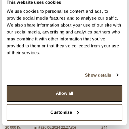
This website uses cookies
34 000 Kč
26.06.2024 22:35:01
15302
We use cookies to personalise content and ads, to
33 000 Kč
26.06.2024 22:32:49
7775
provide social media features and to analyse our traffic.
32 000 Kč
limit (26.06.2024 22:32:46)
244
We also share information about your use of our site with
our social media, advertising and analytics partners who
31 000 Kč
26.06.2024 22:32:47
7775
may combine it with other information that you’ve
30 000 Kč
limit (26.06.2024 22:31:53)
244
provided to them or that they’ve collected from your use
29 000 Kč
limit (26.06.2024 22:31:52)
3486
of their services.
27 000 Kč
limit (26.06.2024 22:31:01)
244
26 000 Kč
26.06.2024 22:30:01
3486
Show details
25 000 Kč
26.06.2024 22:29:50
7775
24 000 Kč
26.06.2024 22:29:34
15302
23 000 Kč
26.06.2024 22:28:51
3486
Allow all
22 000 Kč
26.06.2024 22:28:25
7775
21 000 Kč
limit (26.06.2024 22:28:22)
244
Customize
21 000 Kč
26.06.2024 22:28:23
7775
20 000 Kč
limit (26.06.2024 22:27:35)
244