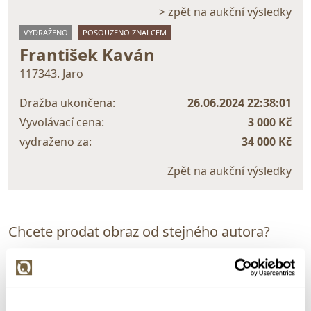
> zpět na aukční výsledky
VYDRAŽENO
POSOUZENO ZNALCEM
František Kaván
117343. Jaro
Dražba ukončena:
26.06.2024 22:38:01
Vyvolávací cena:
3 000 Kč
vydraženo za:
34 000 Kč
Zpět na aukční výsledky
Chcete prodat obraz od stejného autora?
> Zobrazit informaci jak prodat obraz v aukci
Částka
Přihozeno
Přihodil