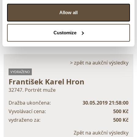
Allow all
Detail položky
> Zobrazit detail položky a informace o autorovi
Customize
> zpět na aukční výsledky
VYDRAŽENO
František Karel Hron
32747. Portrét muže
Dražba ukončena:
30.05.2019 21:58:00
Vyvolávací cena:
500 Kč
vydraženo za:
500 Kč
Zpět na aukční výsledky