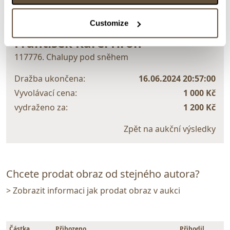
> zpět na aukční výsledky
Customize
VYDRAŽENO
František Karel Hron
117776. Chalupy pod sněhem
Dražba ukončena:
16.06.2024 20:57:00
Vyvolávací cena:
1 000 Kč
vydraženo za:
1 200 Kč
Zpět na aukční výsledky
Chcete prodat obraz od stejného autora?
> Zobrazit informaci jak prodat obraz v aukci
Částka
Přihozeno
Přihodil