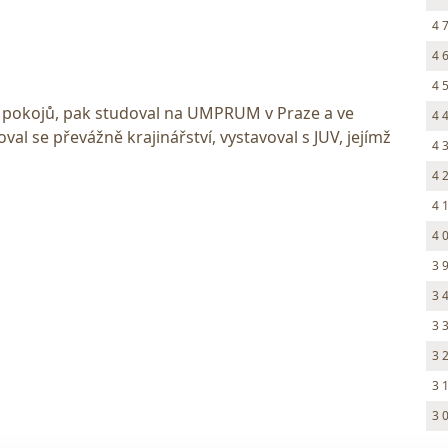
4 
4 
4 
em pokojů, pak studoval na UMPRUM v Praze a ve
4 
val se převážně krajinářství, vystavoval s JUV, jejímž
4 
4 
4 
4 
3 
3 
3 
3 
3 
3 