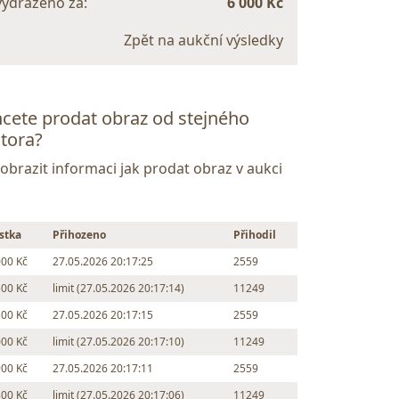
vydraženo za:
6 000 Kč
Zpět na aukční výsledky
cete prodat obraz od stejného
tora?
Zobrazit informaci jak prodat obraz v aukci
stka
Přihozeno
Přihodil
000 Kč
27.05.2026 20:17:25
2559
500 Kč
limit (27.05.2026 20:17:14)
11249
500 Kč
27.05.2026 20:17:15
2559
000 Kč
limit (27.05.2026 20:17:10)
11249
900 Kč
27.05.2026 20:17:11
2559
800 Kč
limit (27.05.2026 20:17:06)
11249