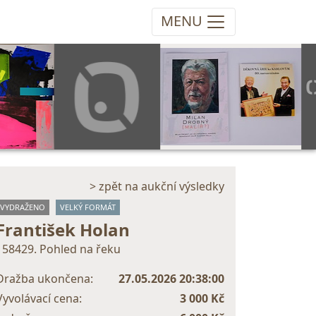
MENU
> zpět na aukční výsledky
VYDRAŽENO
VELKÝ FORMÁT
František Holan
158429. Pohled na řeku
Dražba ukončena:
27.05.2026 20:38:00
Vyvolávací cena:
3 000 Kč