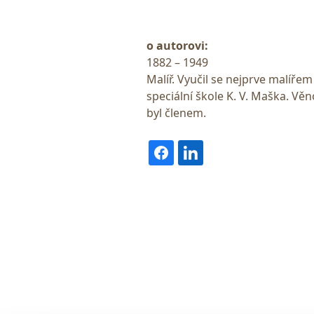
o autorovi:
1882 – 1949
Malíř. Vyučil se nejprve malíř
speciální škole K. V. Maška. Věno
byl členem.