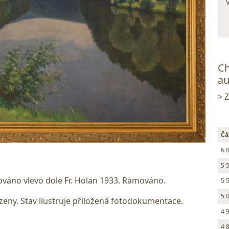
Ch
au
> 
Čá
6 
5 
nováno vlevo dole Fr. Holan 1933. Rámováno.
5 
5 
ny. Stav ilustruje přiložená fotodokumentace.
4 
4 