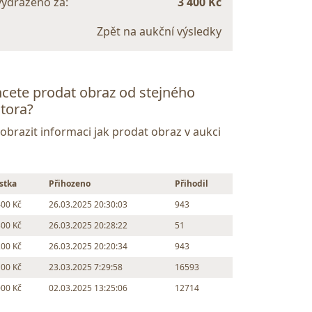
vydraženo za:
3 400 Kč
Zpět na aukční výsledky
cete prodat obraz od stejného
tora?
Zobrazit informaci jak prodat obraz v aukci
stka
Přihozeno
Přihodil
400 Kč
26.03.2025 20:30:03
943
300 Kč
26.03.2025 20:28:22
51
200 Kč
26.03.2025 20:20:34
943
100 Kč
23.03.2025 7:29:58
16593
000 Kč
02.03.2025 13:25:06
12714