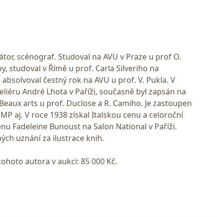
strátor, scénograf. Studoval na AVU v Praze u prof O.
py, studoval v Římě u prof. Carla Silveriho na
e absolvoval čestný rok na AVU u prof. V. Pukla. V
teliéru André Lhota v Paříži, současně byl zapsán na
Beaux arts u prof. Duclose a R. Camiho. Je zastoupen
MP aj. V roce 1938 získal Italskou cenu a celoroční
enu Fadeleine Bunoust na Salon National v Paříži.
ých uznání za ilustrace knih.
tohoto autora v aukci: 85 000 Kč.