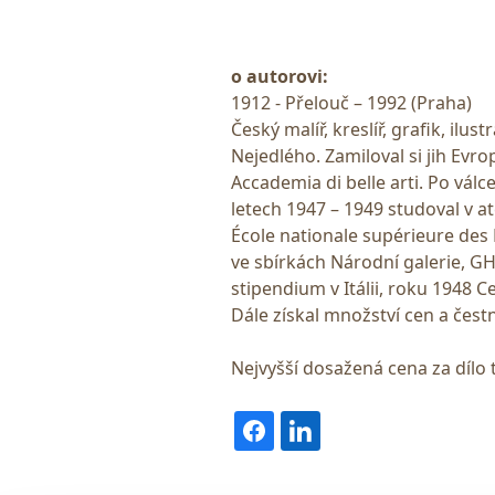
o autorovi:
1912 - Přelouč – 1992 (Praha)
Český malíř, kreslíř, grafik, ilu
Nejedlého. Zamiloval si jih Evro
Accademia di belle arti. Po válc
letech 1947 – 1949 studoval v a
École nationale supérieure des 
ve sbírkách Národní galerie, GH
stipendium v Itálii, roku 1948 C
Dále získal množství cen a čestn
Nejvyšší dosažená cena za dílo 