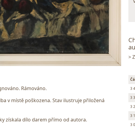
Ch
au
> 
Čá
signováno. Rámováno.
3 
3 
 v místě poškozena. Stav ilustruje přiložená
3 
3 
y získala dílo darem přímo od autora.
3 