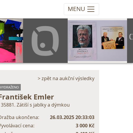
MENU
> zpět na aukční výsledky
VYDRAŽENO
František Emler
135881. Zátiší s jablky a dýmkou
Dražba ukončena:
26.03.2025 20:33:03
Vyvolávací cena:
3 000 Kč