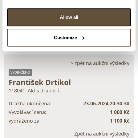
Detail položky
Allow all
> Zobrazit detail položky a informace o autorovi
Customize
> zpět na aukční výsledky
VYDRAŽENO
František Drtikol
118041. Akt s draperií
Dražba ukončena:
23.06.2024 20:30:30
Vyvolávací cena:
1 000 Kč
vydraženo za:
1 100 Kč
Zpět na aukční výsledky