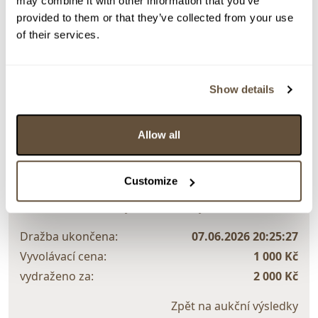
may combine it with other information that you’ve
provided to them or that they’ve collected from your use
of their services.
Detail položky
> Zobrazit detail položky a informace o autorovi
Show details
Allow all
> zpět na aukční výsledky
VYDRAŽENO
Customize
František Blažíček
159713. Zamilovanej dudek šílenej láskou
Dražba ukončena:
07.06.2026 20:25:27
Vyvolávací cena:
1 000 Kč
vydraženo za:
2 000 Kč
Zpět na aukční výsledky