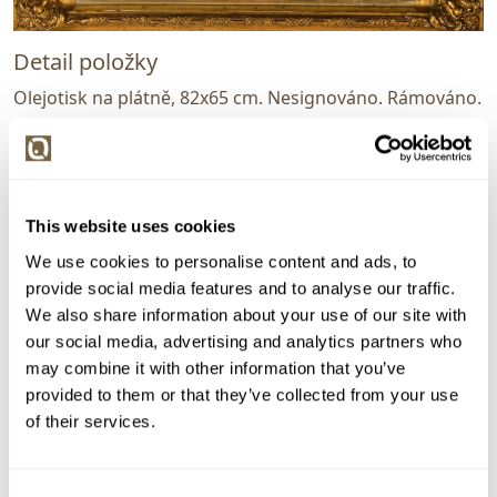
Detail položky
Olejotisk na plátně, 82x65 cm. Nesignováno. Rámováno.
> Zobrazit detail položky a informace o autorovi
This website uses cookies
> zpět na aukční výsledky
We use cookies to personalise content and ads, to
provide social media features and to analyse our traffic.
VYDRAŽENO
CERTIFIKÁT
We also share information about your use of our site with
Evropa konec 19. stol.
our social media, advertising and analytics partners who
160901. Madona s dítětem
may combine it with other information that you’ve
provided to them or that they’ve collected from your use
Dražba ukončena:
29.07.2026 20:11:19
of their services.
Vyvolávací cena:
3 000 Kč
vydraženo za:
16 000 Kč