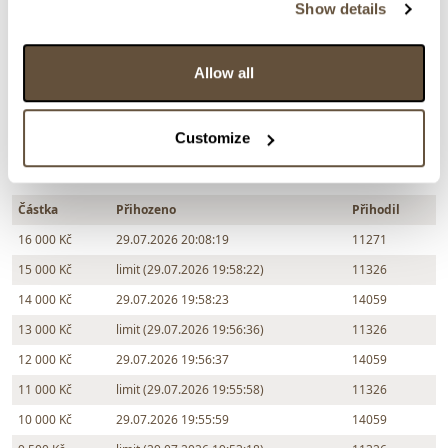
Show details
Zpět na aukční výsledky
Allow all
Chcete prodat obraz od stejného autora?
> Zobrazit informaci jak prodat obraz v aukci
Customize
Částka
Přihozeno
Přihodil
16 000 Kč
29.07.2026 20:08:19
11271
15 000 Kč
limit (29.07.2026 19:58:22)
11326
14 000 Kč
29.07.2026 19:58:23
14059
13 000 Kč
limit (29.07.2026 19:56:36)
11326
12 000 Kč
29.07.2026 19:56:37
14059
11 000 Kč
limit (29.07.2026 19:55:58)
11326
10 000 Kč
29.07.2026 19:55:59
14059