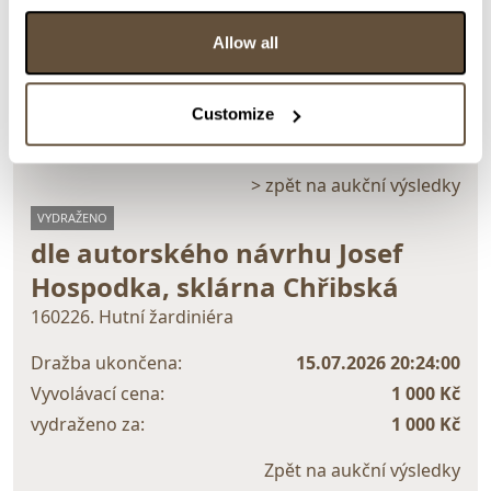
Detail položky
Allow all
> Zobrazit detail položky a informace o autorovi
Customize
> zpět na aukční výsledky
VYDRAŽENO
dle autorského návrhu Josef
Hospodka, sklárna Chřibská
160226. Hutní žardiniéra
Dražba ukončena:
15.07.2026 20:24:00
Vyvolávací cena:
1 000 Kč
vydraženo za:
1 000 Kč
Zpět na aukční výsledky