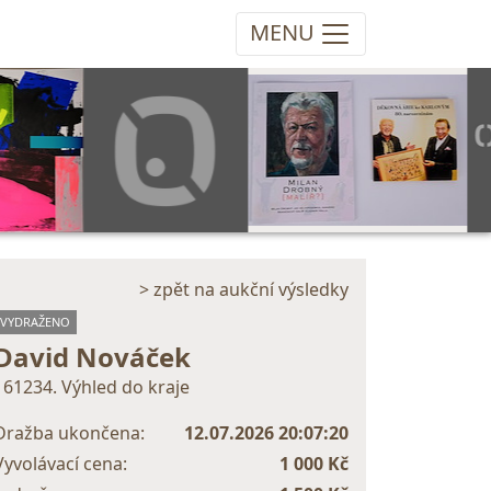
MENU
> zpět na aukční výsledky
VYDRAŽENO
David Nováček
161234. Výhled do kraje
Dražba ukončena:
12.07.2026 20:07:20
Vyvolávací cena:
1 000 Kč