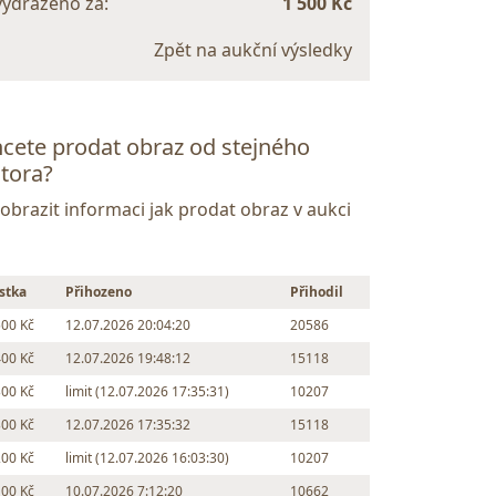
vydraženo za:
1 500 Kč
Zpět na aukční výsledky
cete prodat obraz od stejného
tora?
Zobrazit informaci jak prodat obraz v aukci
stka
Přihozeno
Přihodil
500 Kč
12.07.2026 20:04:20
20586
400 Kč
12.07.2026 19:48:12
15118
300 Kč
limit (12.07.2026 17:35:31)
10207
300 Kč
12.07.2026 17:35:32
15118
200 Kč
limit (12.07.2026 16:03:30)
10207
100 Kč
10.07.2026 7:12:20
10662