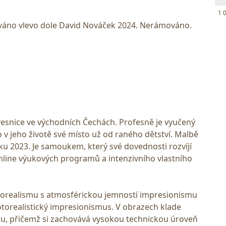
1 
ováno vlevo dole David Nováček 2024. Nerámováno.
esnice ve východních Čechách. Profesně je vyučený
o v jeho životě své místo už od raného dětství. Malbě
ku 2023. Je samoukem, který své dovednosti rozvíjí
line výukových programů a intenzivního vlastního
otorealismu s atmosférickou jemností impresionismu
fotorealistický impresionismus. V obrazech klade
ku, přičemž si zachovává vysokou technickou úroveň