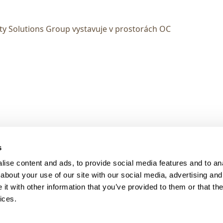
ty Solutions Group vystavuje v prostorách OC
> DARK MODE
s
> Obchodní podmínky
ise content and ads, to provide social media features and to anal
> Kontakty
about your use of our site with our social media, advertising and
> GDPR
t with other information that you’ve provided to them or that the
ices.
> Odstoupení od smlouvy
> Odstoupení od smlouvy - registra