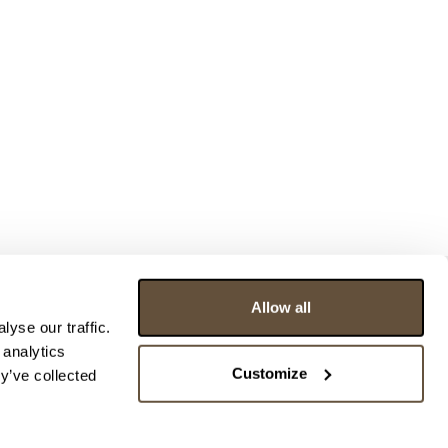
Allow all
yse our traffic.
 analytics
Customize
y’ve collected
ce