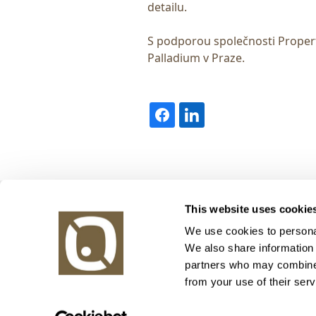
detailu.
S podporou společnosti Proper
Palladium v Praze.
Obrazy v aukci, s.r.o.
This website uses cookie
Korunní 972/75
130 00 Praha 3
We use cookies to personal
We also share information 
tel.: +420 800 10 10 10, +420 737 196 183
partners who may combine i
E-mail: info@obrazyvaukci.cz
from your use of their serv