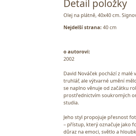
Detail položky
Olej na plátně, 40x40 cm. Sign
Nejdelší strana:
40 cm
o autorovi:
2002
David Nováček pochází z malé v
truhlář, ale výtvarné umění měl
se naplno věnuje od začátku ro
prostřednictvím soukromých on
studia.
Jeho styl propojuje přesnost f
– přístup, který označuje jako 
důraz na emoci, světlo a hloub