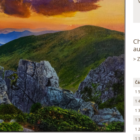
Ch
au
> 
Čá
1 
1 
1 
1 
1 
1 