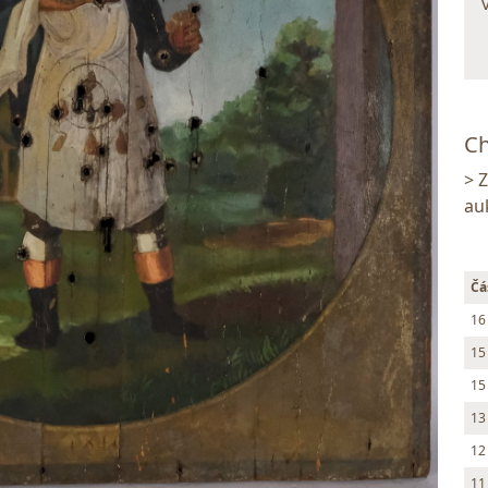
Ch
> 
au
Čá
16
15
15
13
12
11