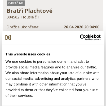
VYDRAŽENO
Bratři Plachtové
304582. Housle č.1
Dražba ukončena:
26.04.2020 20:04:00
Vyvolávací cena:
900 Kč
vydraženo za:
8 500 Kč
Zpět na aukční výsledky
This website uses cookies
We use cookies to personalise content and ads, to
provide social media features and to analyse our traffic.
Chcete prodat podobný předmět?
We also share information about your use of our site with
> Zobrazit informaci jak prodat předmět v aukci
our social media, advertising and analytics partners who
may combine it with other information that you’ve
provided to them or that they’ve collected from your use
of their services.
Částka
Přihozeno
Přihodil
8 500 Kč
26.04.2020 19:55:36
5375