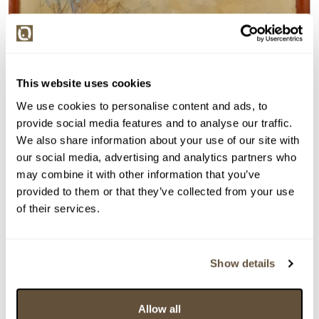
This website uses cookies
We use cookies to personalise content and ads, to
provide social media features and to analyse our traffic.
We also share information about your use of our site with
Detail položky
our social media, advertising and analytics partners who
may combine it with other information that you’ve
Olej na kartonu, 37x50 cm. Signováno vpravo dole Tůma
provided to them or that they’ve collected from your use
85. Rámováno.
of their services.
> Zobrazit detail položky a informace o autorovi
Show details
> zpět na aukční výsledky
Allow all