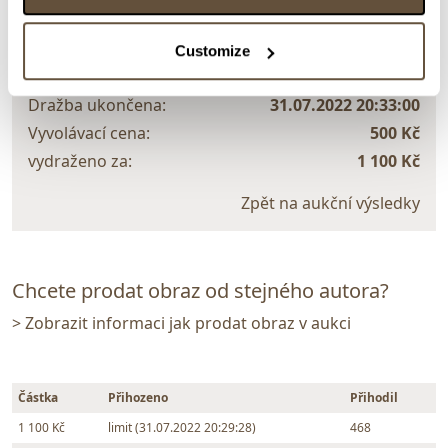
VYDRAŽENO
Bohuslav Tůma
Customize
82168. V parku
Dražba ukončena:
31.07.2022 20:33:00
Vyvolávací cena:
500 Kč
vydraženo za:
1 100 Kč
Zpět na aukční výsledky
Chcete prodat obraz od stejného autora?
> Zobrazit informaci jak prodat obraz v aukci
Částka
Přihozeno
Přihodil
1 100 Kč
limit (31.07.2022 20:29:28)
468