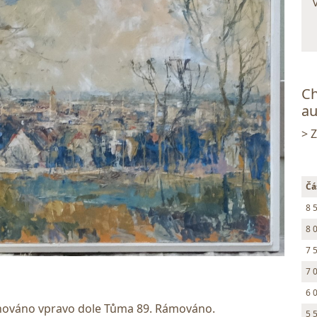
Ch
au
> 
Čá
8 
8 
7 
7 
6 
ignováno vpravo dole Tůma 89. Rámováno.
5 