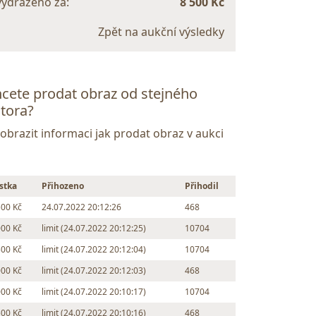
vydraženo za:
8 500 Kč
Zpět na aukční výsledky
cete prodat obraz od stejného
tora?
Zobrazit informaci jak prodat obraz v aukci
stka
Přihozeno
Přihodil
500 Kč
24.07.2022 20:12:26
468
000 Kč
limit (24.07.2022 20:12:25)
10704
500 Kč
limit (24.07.2022 20:12:04)
10704
000 Kč
limit (24.07.2022 20:12:03)
468
000 Kč
limit (24.07.2022 20:10:17)
10704
500 Kč
limit (24.07.2022 20:10:16)
468