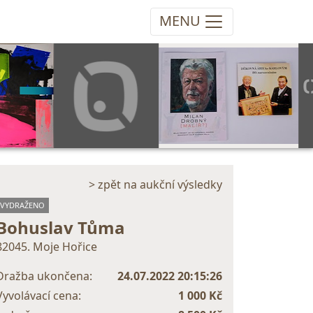
MENU
> zpět na aukční výsledky
VYDRAŽENO
Bohuslav Tůma
82045. Moje Hořice
Dražba ukončena:
24.07.2022 20:15:26
Vyvolávací cena:
1 000 Kč