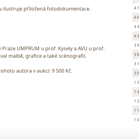
 ilustruje přiložená fotodokumentace.
4 
4 
4 
4 
3 
 v Praze UMPRUM u prof. Kysely a AVU u prof.
3 
val malbě, grafice a také scénografii.
3 
tohoto autora v aukci: 9 500 Kč.
3 
1 
1 
1 
1 
1 