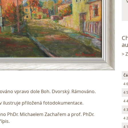
Ch
au
> 
Čá
4 
gnováno vpravo dole Boh. Dvorský. Rámováno.
4 
4 
 ilustruje přiložená fotodokumentace.
4 
o PhDr. Michaelem Zachařem a prof. PhDr.
4 
ípis.
4 