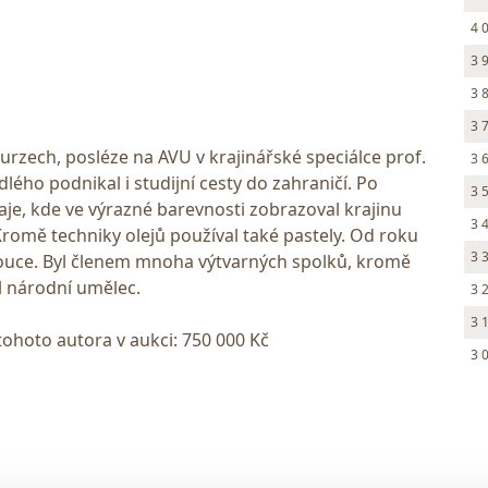
4 
3 
3 
3 
urzech, posléze na AVU v krajinářské speciálce prof.
3 
lého podnikal i studijní cesty do zahraničí. Po
3 
raje, kde ve výrazné barevnosti zobrazoval krajinu
3 
Kromě techniky olejů používal také pastely. Od roku
3 
mouce. Byl členem mnoha výtvarných spolků, kromě
ul národní umělec.
3 
3 
tohoto autora v aukci: 750 000 Kč
3 