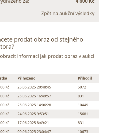
vydraženo za:
4 600 Kč
Zpět na aukční výsledky
cete prodat obraz od stejného
tora?
Zobrazit informaci jak prodat obraz v aukci
stka
Přihozeno
Přihodil
600 Kč
25.06.2025 20:48:45
5072
500 Kč
25.06.2025 16:49:57
831
400 Kč
25.06.2025 14:06:28
10449
300 Kč
24.06.2025 9:53:51
15681
200 Kč
17.06.2025 8:49:21
831
100 Kč
09.06.2025 23:04:47
10673