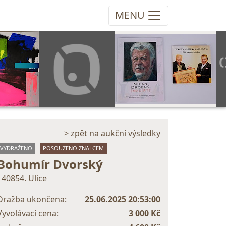
MENU
> zpět na aukční výsledky
VYDRAŽENO
POSOUZENO ZNALCEM
Bohumír Dvorský
140854. Ulice
Dražba ukončena:
25.06.2025 20:53:00
Vyvolávací cena:
3 000 Kč