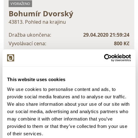
VYDRAŽENO
Bohumír Dvorský
43813. Pohled na krajinu
Dražba ukončena:
29.04.2020 21:59:24
Vyvolávací cena:
800 Kč
vydraženo za:
5 500 Kč
Zpět na aukční výsledky
This website uses cookies
We use cookies to personalise content and ads, to
Chcete prodat obraz od stejného autora?
provide social media features and to analyse our traffic.
> Zobrazit informaci jak prodat obraz v aukci
We also share information about your use of our site with
our social media, advertising and analytics partners who
may combine it with other information that you’ve
Částka
Přihozeno
Přihodil
provided to them or that they’ve collected from your use
of their services.
5 500 Kč
29.04.2020 21:54:24
5628