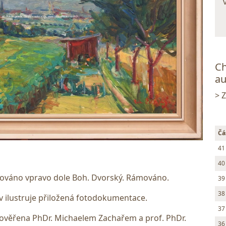
Ch
au
> 
Čá
41
40
gnováno vpravo dole Boh. Dvorský. Rámováno.
39
38
 ilustruje přiložená fotodokumentace.
37
ověřena PhDr. Michaelem Zachařem a prof. PhDr.
36