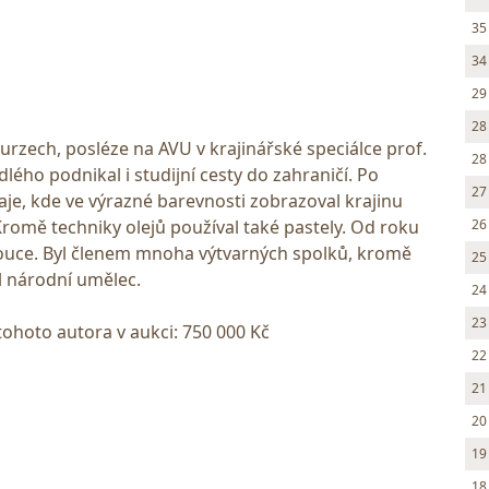
35
34
29
28
urzech, posléze na AVU v krajinářské speciálce prof.
28
lého podnikal i studijní cesty do zahraničí. Po
27
raje, kde ve výrazné barevnosti zobrazoval krajinu
Kromě techniky olejů používal také pastely. Od roku
26
mouce. Byl členem mnoha výtvarných spolků, kromě
25
ul národní umělec.
24
23
tohoto autora v aukci: 750 000 Kč
22
21
20
19
18