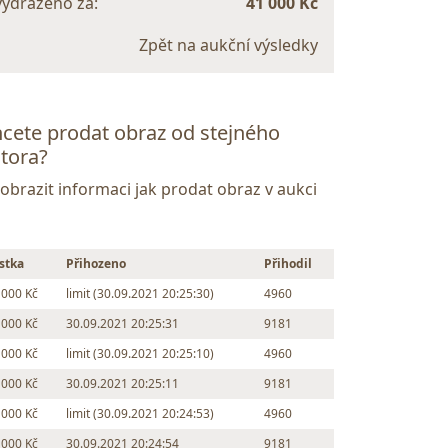
vydraženo za:
41 000 Kč
Zpět na aukční výsledky
cete prodat obraz od stejného
tora?
Zobrazit informaci jak prodat obraz v aukci
stka
Přihozeno
Přihodil
 000 Kč
limit (30.09.2021 20:25:30)
4960
 000 Kč
30.09.2021 20:25:31
9181
 000 Kč
limit (30.09.2021 20:25:10)
4960
 000 Kč
30.09.2021 20:25:11
9181
 000 Kč
limit (30.09.2021 20:24:53)
4960
 000 Kč
30.09.2021 20:24:54
9181