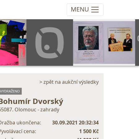
MENU
> zpět na aukční výsledky
VYDRAŽENO
Bohumír Dvorský
65087. Olomouc - zahrady
Dražba ukončena:
30.09.2021 20:32:34
Vyvolávací cena:
1 500 Kč