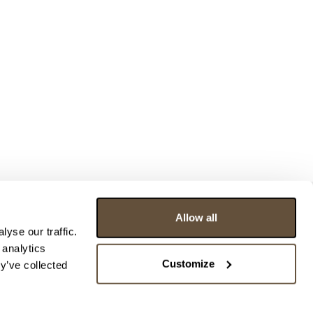
Allow all
yse our traffic.
 analytics
Customize
y’ve collected
ce