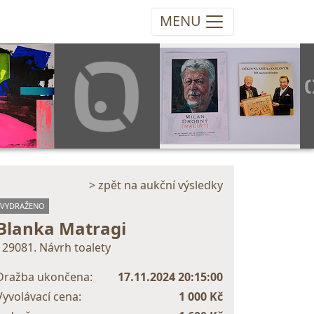
MENU
> zpět na aukční výsledky
VYDRAŽENO
Blanka Matragi
129081. Návrh toalety
Dražba ukončena:
17.11.2024 20:15:00
Vyvolávací cena:
1 000 Kč