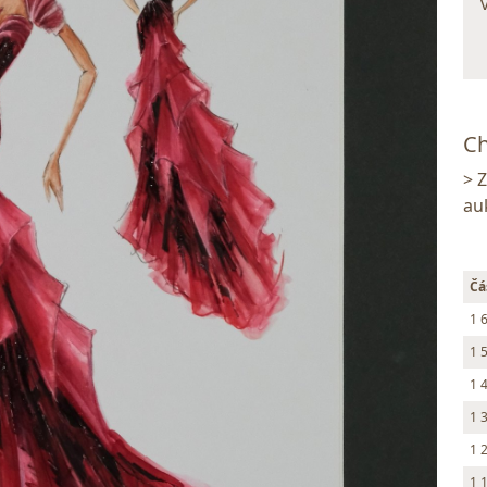
Ch
> 
au
Čá
1 
1 
1 
1 
1 
1 