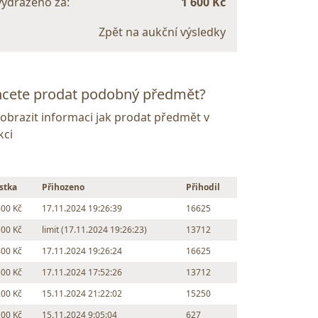
vydraženo za:
1 600 Kč
Zpět na aukční výsledky
cete prodat podobný předmět?
Zobrazit informaci jak prodat předmět v
kci
stka
Přihozeno
Přihodil
600 Kč
17.11.2024 19:26:39
16625
500 Kč
limit (17.11.2024 19:26:23)
13712
400 Kč
17.11.2024 19:26:24
16625
300 Kč
17.11.2024 17:52:26
13712
200 Kč
15.11.2024 21:22:02
15250
100 Kč
15.11.2024 9:05:04
627