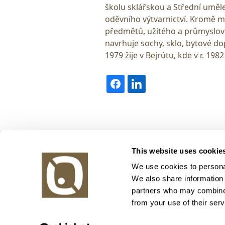
školu sklářskou a Střední uměl
oděvního výtvarnictví. Kromě m
předmětů, užitého a průmyslovéh
navrhuje sochy, sklo, bytové do
1979 žije v Bejrútu, kde v r. 19
Obrazy v aukci, s.r.o.
This website uses cookie
Korunní 972/75
130 00 Praha 3
We use cookies to personal
We also share information 
tel.: +420 800 10 10 10, +420 737 196 183
partners who may combine i
E-mail: info@obrazyvaukci.cz
from your use of their serv