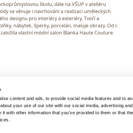
eckoprůmyslovou školu, dále na VŠUP v ateliéru
ódy se věnuje i navrhování a realizaci uměleckých
o designu pro interiéry a exteriéry. Tvoří a
plňky, nábytek, šperky, porcelán, maluje obrazy. Od r.
82 založila vlastní módní salon Blanka Haute Couture.
> DARK MODE
s
> Obchodní podmínky
ise content and ads, to provide social media features and to anal
> Kontakty
about your use of our site with our social media, advertising and
> GDPR
t with other information that you’ve provided to them or that the
ices.
> Odstoupení od smlouvy
> Odstoupení od smlouvy - registra