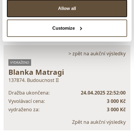
Detail položky
Allow all
> Zobrazit detail položky a informace o autorovi
Customize
> zpět na aukční výsledky
VYDRAŽENO
Blanka Matragi
137874. Budoucnost II
Dražba ukončena:
24.04.2025 22:52:00
Vyvolávací cena:
3 000 Kč
vydraženo za:
3 000 Kč
Zpět na aukční výsledky