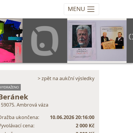
MENU
> zpět na aukční výsledky
VYDRAŽENO
Beránek
159075. Ambrová váza
Dražba ukončena:
10.06.2026 20:16:00
Vyvolávací cena:
2 000 Kč