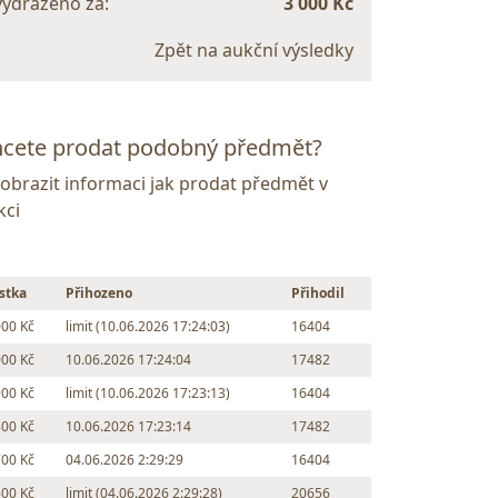
vydraženo za:
3 000 Kč
Zpět na aukční výsledky
cete prodat podobný předmět?
Zobrazit informaci jak prodat předmět v
kci
stka
Přihozeno
Přihodil
000 Kč
limit (10.06.2026 17:24:03)
16404
000 Kč
10.06.2026 17:24:04
17482
900 Kč
limit (10.06.2026 17:23:13)
16404
800 Kč
10.06.2026 17:23:14
17482
700 Kč
04.06.2026 2:29:29
16404
600 Kč
limit (04.06.2026 2:29:28)
20656