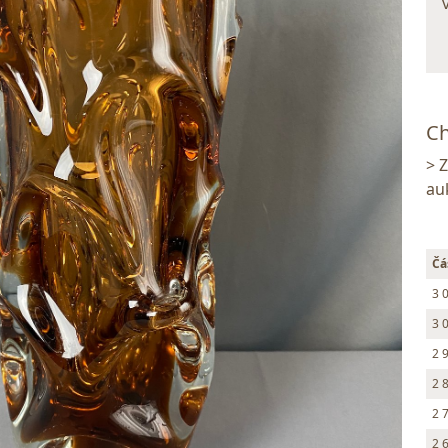
Ch
> 
au
Čá
3 
3 
2 
2 
2 
2 