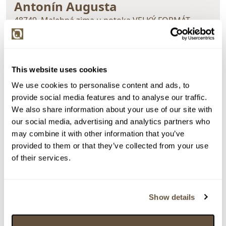
Antonín Augusta
48749. Malebná zima u potoka VELKÝ FORMÁT
Dražba ukončena:
27.08.2020 21:50:44
Vyvolávací cena:
1 000 Kč
vydraženo za:
8 500 Kč
This website uses cookies
We use cookies to personalise content and ads, to
Zpět na aukční výsledky
provide social media features and to analyse our traffic.
We also share information about your use of our site with
our social media, advertising and analytics partners who
Chcete prodat obraz od stejného autora?
may combine it with other information that you’ve
provided to them or that they’ve collected from your use
> Zobrazit informaci jak prodat obraz v aukci
of their services.
Částka
Přihozeno
Přihodil
Show details
8 500 Kč
27.08.2020 21:45:44
7243
8 000 Kč
27.08.2020 21:45:13
2533