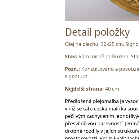
Detail položky
Olej na plechu, 30x25 cm. Sig
Stav:
Rám mírně poškozen. Stav
Pozn.:
Konzultováno a posouzen
signatura.
Nejdelší strana:
40 cm
Předložená olejomalba je vysoc
v níž se tato česká malířka sous
pečlivým zachycením jednotlivýc
přesvědčivou barevností. Jemná 
drobné rozdíly v jejich struktuř
prostorovosti. Vedle kvalit tec