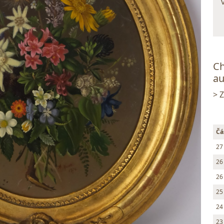
Ch
au
> 
Čá
27
26
26
25
24
23