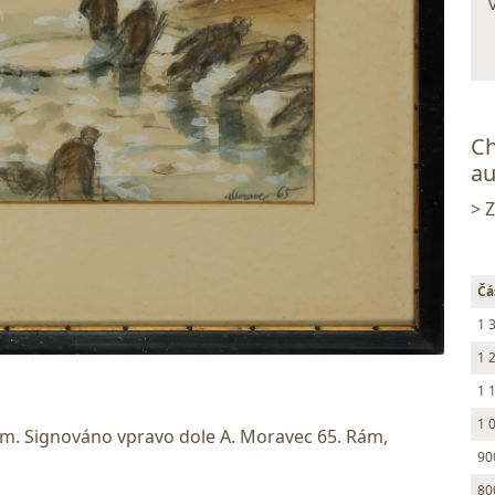
Ch
au
> 
Čá
1 
1 
1 
1 
m. Signováno vpravo dole A. Moravec 65. Rám,
90
80