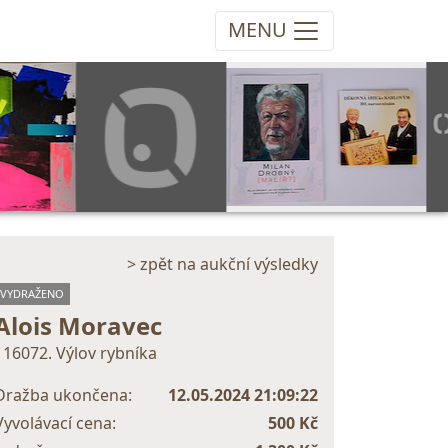
MENU
> zpět na aukční výsledky
VYDRAŽENO
Alois Moravec
116072. Výlov rybníka
Dražba ukončena:
12.05.2024 21:09:22
Vyvolávací cena:
500 Kč