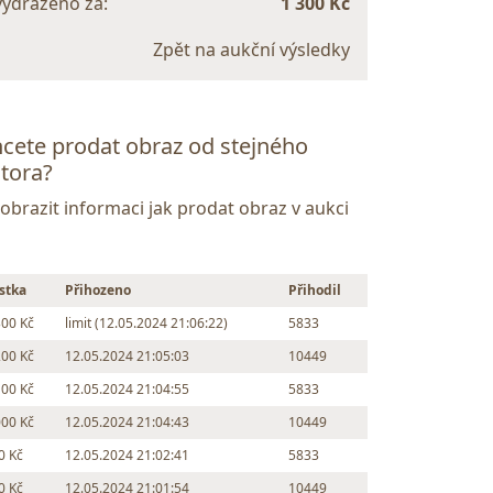
vydraženo za:
1 300 Kč
Zpět na aukční výsledky
cete prodat obraz od stejného
tora?
Zobrazit informaci jak prodat obraz v aukci
stka
Přihozeno
Přihodil
300 Kč
limit (12.05.2024 21:06:22)
5833
200 Kč
12.05.2024 21:05:03
10449
100 Kč
12.05.2024 21:04:55
5833
000 Kč
12.05.2024 21:04:43
10449
0 Kč
12.05.2024 21:02:41
5833
0 Kč
12.05.2024 21:01:54
10449