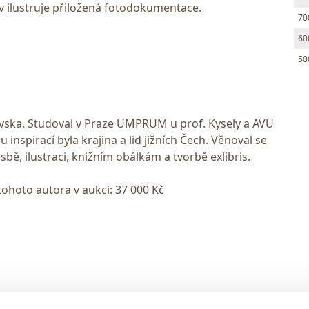
 ilustruje přiložená fotodokumentace.
70
60
50
evska. Studoval v Praze UMPRUM u prof. Kysely a AVU
 inspirací byla krajina a lid jižních Čech. Věnoval se
esbě, ilustraci, knižním obálkám a tvorbě exlibris.
tohoto autora v aukci: 37 000 Kč