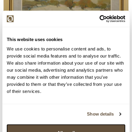
Detail položky
This website uses cookies
Olej na kartonu, 20x60 cm. Signováno vpravo dole
We use cookies to personalise content and ads, to
Lukášek. Rám, pasparta, sklo.
provide social media features and to analyse our traffic.
We also share information about your use of our site with
> Zobrazit detail položky a informace o autorovi
our social media, advertising and analytics partners who
may combine it with other information that you’ve
provided to them or that they’ve collected from your use
of their services.
> zpět na aukční výsledky
VYDRAŽENO
Show details
Alois Lukášek
115408. Tání na Tišnovsku