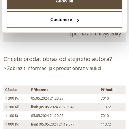
Allow all
Dražba ukončena:
05.05.2024 21:26:00
Vyvolávací cena:
500 Kč
Customize
vydraženo za:
1 300 Kč
Zpět na aukční výsledky
Chcete prodat obraz od stejného autora?
> Zobrazit informaci jak prodat obraz v aukci
Částka
Přihozeno
Přihodil
1 300 Kč
05.05.2024 21:20:27
7010
1 200 Kč
limit (05.05.2024 21:20:04)
11372
1 100 Kč
05.05.2024 21:20:05
7010
1 000 Kč
limit (05.05.2024 21:19:57)
11372